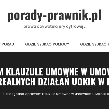
porady-prawnik.pl
prawa obywatela ery cyfrowej ..
Ć PORAD
GDZIE SZUKAĆ POMOCY
GDZIE SZUKAĆ 
M KLAUZULE UMOWNE W UMOW
REALNYCH DZIAŁAŃ UOKIK W 
Niezgodne z prawem klauzule umowne w umowach T-Mobile czyl
e