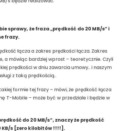
MB/s będzie realizować.
bie sprawy, że fraza „prędkość do 20 MB/s” i
e frazy.
ędkość łącza a zakres prędkości łącza. Zakres
, a mówiąc bardziej wprost – teoretycznie. Czyli
takiej prędkości w dniu zawarcia umowy.. i naszym
ługi z taką prędkością..
akiej formie tej frazy – mówi, że prędkość łącza
mę T-Mobile – może być w przedziale i będzie w
prędkość do 20 MB/s”, znaczy że prędkość
B/s [zero kilobitów !!!!].